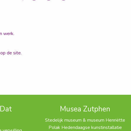
n werk.
op de site.
 Dat
Musea Zutphen
k
Stedelijk museum & museum Henriëtte
Polak Hedendaagse kunstinstallatie
 vervulling