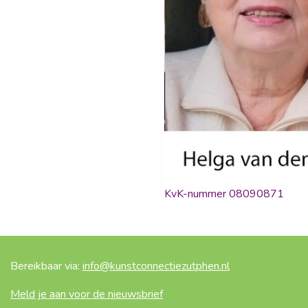
KvK-nummer 08090871
Bereikbaar via:
info@kunstconnectiezutphen.nl
Meld je aan voor de nieuwsbrief