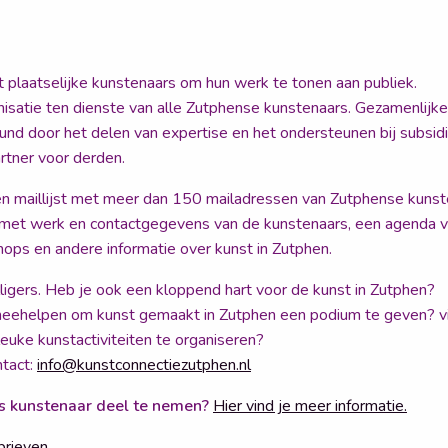
 plaatselijke kunstenaars om hun werk te tonen aan publiek.
nisatie ten dienste van alle Zutphense kunstenaars. Gezamenlijke 
nd door het delen van expertise en het ondersteunen bij subsid
tner voor derden.
 een maillijst met meer dan 150 mailadressen van Zutphense kunst
 met werk en contactgegevens van de kunstenaars, een agenda va
ops en andere informatie over kunst in Zutphen.
lligers. Heb je ook een kloppend hart voor de kunst in Zutphen?
n meehelpen om kunst gemaakt in Zutphen een podium te geven? v
uke kunstactiviteiten te organiseren?
tact:
info@kunstconnectiezutphen.nl
s kunstenaar deel te nemen?
Hier vind je meer informatie.
brieven