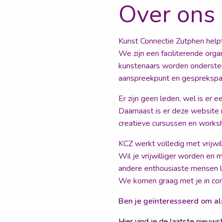
Over ons
Kunst Connectie Zutphen helpt
We zijn een faciliterende orga
kunstenaars worden ondersteu
aanspreekpunt en gesprekspar
Er zijn geen leden, wel is er
Daarnaast is er deze website
creatieve cursussen en worksh
KCZ werkt volledig met vrijwi
Wil je vrijwilliger worden e
andere enthousiaste mensen le
We komen graag met je in con
Ben je geïnteresseerd om al
Hier vind je de laatste nieuws