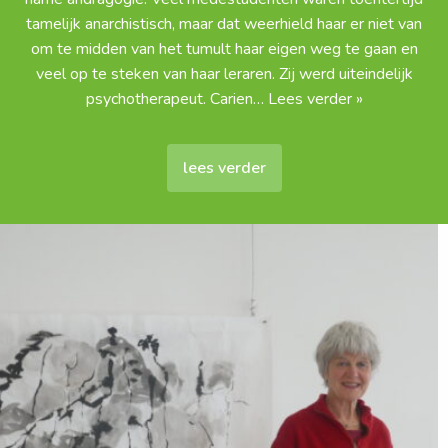
tamelijk anarchistisch, maar dat weerhield haar er niet van
om te midden van het tumult haar eigen weg te gaan en
veel op te steken van haar leraren. Zij werd uiteindelijk
psychotherapeut. Carien
… Lees verder »
lees verder