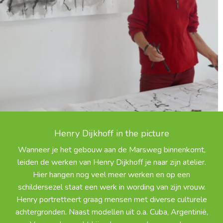
Henry Dijkhoff in the picture
Wanneer je het gebouw aan de Marsweg binnenkomt,
leiden de werken van Henry Dijkhoff je naar zijn atelier.
Hier hangen nog veel meer werken en op een
schildersezel staat een werk in wording van zijn vrouw.
Henry portretteert graag mensen met diverse culturele
achtergronden. Naast modellen uit o.a. Cuba, Argentinië,